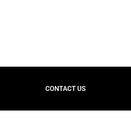
CONTACT US